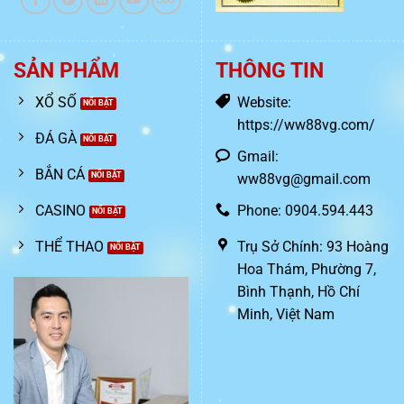
SẢN PHẨM
THÔNG TIN
XỔ SỐ
Website:
https://ww88vg.com/
ĐÁ GÀ
Gmail:
BẮN CÁ
ww88vg@gmail.com
Phone: 0904.594.443
CASINO
Trụ Sở Chính: 93 Hoàng
THỂ THAO
Hoa Thám, Phường 7,
Bình Thạnh, Hồ Chí
Minh, Việt Nam