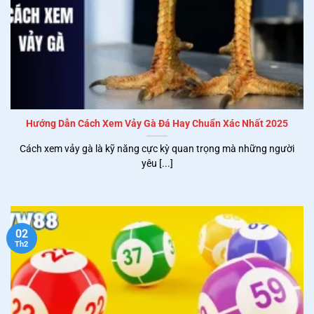
Hướng Dẫn Cách Xem Vảy Gà Đá Hay Chuẩn Xác Nhất 2025
Cách xem vảy gà là kỹ năng cực kỳ quan trọng mà những người
yêu [...]
02
Th2