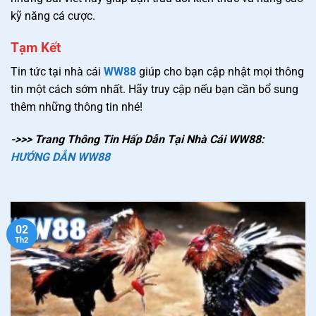
kỹ năng cá cược.
Tạm Kết
Tin tức tại nhà cái
WW88
giúp cho bạn cập nhật mọi thông
tin một cách sớm nhất. Hãy truy cập nếu bạn cần bổ sung
thêm những thông tin nhé!
->>> Trang Thông Tin Hấp Dẫn Tại Nhà Cái WW88:
HƯỚNG DẪN WW88
02
Th2