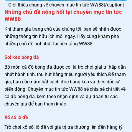
Giới thiệu chung về chuyên mục tin tức WW88[/caption]
Những chủ đề nóng hổi tại chuyên mục tin tức
WW88
Khi tham gia trang chủ của chúng tôi, bạn sẽ nhận được
những thông tin hữu ích mỗi ngày. Hãy cùng khám phá
những chủ đề hot nhất tại nền tảng WW88:
Soi kèo bóng đá
Bộ môn cá độ bóng đá được coi là trò chơi giải trí hấp dẫn
nhất hành tinh, thu hút hàng triệu người yêu thích.Để tham
gia, bạn cần nắm bắt cách đọc bảng kèo và theo dõi sự
biến động. Chuyên mục tin tức WW88 sẽ chia sẻ chi tiết về
cá độ bóng đá, kèm theo nhận định và dự đoán từ các
chuyên gia để bạn tham khảo.
Xổ số lô đề
Trò chơi xổ số, lô đề với giá trị trả thưởng lên đến hàng tỷ