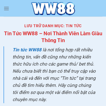
Bỏ
qua
nội
dung
LƯU TRỮ DANH MỤC:
TIN TỨC
Tin Tức WW88 – Nơi Thành Viên Làm Giàu
Thông Tin
Tin tức WW88
là nơi tổng hợp rất nhiều
thông tin, vấn đề cũng như những kiến
thức hữu ích cho các game thủ/ bet thủ.
Nếu chưa biết thì bạn có thể truy cập vào
nhà cái và đến với mục “Tin tức” tại trang
chủ đề tìm hiểu thêm. Hãy cùng chúng
tôi điểm sơ qua một vài điểm nổi bật của
chuyên mục này.