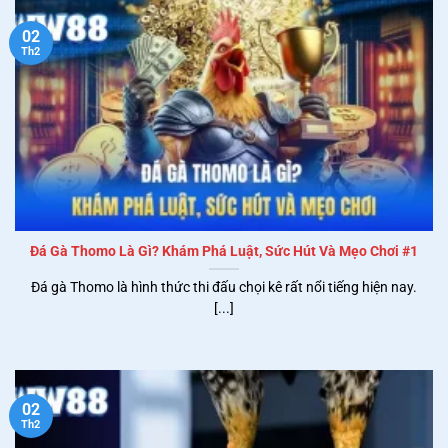
02
Th2
Đá Gà Thomo Là Gì? Khám Phá Luật, Sức Hút Và Mẹo Chơi #1
Đá gà Thomo là hình thức thi đấu chọi kê rất nổi tiếng hiện nay.
[...]
02
Th2