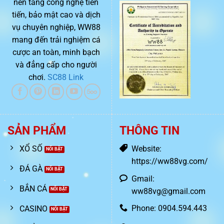
nền tảng công nghệ tiên
tiến, bảo mật cao và dịch
vụ chuyên nghiệp, WW88
mang đến trải nghiệm cá
cược an toàn, minh bạch
và đẳng cấp cho người
chơi.
SC88 Link
SẢN PHẨM
THÔNG TIN
XỔ SỐ
Website:
https://ww88vg.com/
ĐÁ GÀ
Gmail:
BẮN CÁ
ww88vg@gmail.com
Phone: 0904.594.443
CASINO