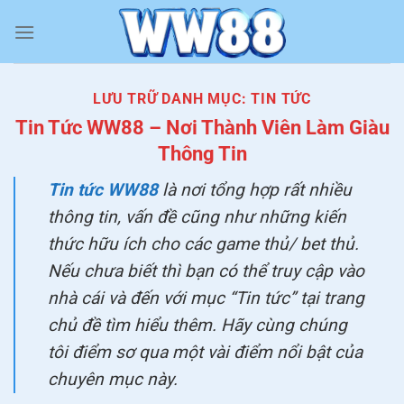
Bỏ
qua
nội
dung
LƯU TRỮ DANH MỤC:
TIN TỨC
Tin Tức WW88 – Nơi Thành Viên Làm Giàu
Thông Tin
Tin tức WW88
là nơi tổng hợp rất nhiều
thông tin, vấn đề cũng như những kiến
thức hữu ích cho các game thủ/ bet thủ.
Nếu chưa biết thì bạn có thể truy cập vào
nhà cái và đến với mục “Tin tức” tại trang
chủ đề tìm hiểu thêm. Hãy cùng chúng
tôi điểm sơ qua một vài điểm nổi bật của
chuyên mục này.